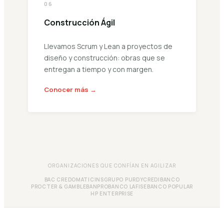
06
Construcción Ágil
Llevamos Scrum y Lean a proyectos de
diseño y construcción: obras que se
entregan a tiempo y con margen.
Conocer más →
ORGANIZACIONES QUE CONFÍAN EN AGILIZAR
BAC CREDOMATIC
INS
GRUPO PURDY
CREDIBANCO
PROCTER & GAMBLE
BANPRO
BANCO LAFISE
BANCO POPULAR
HP ENTERPRISE