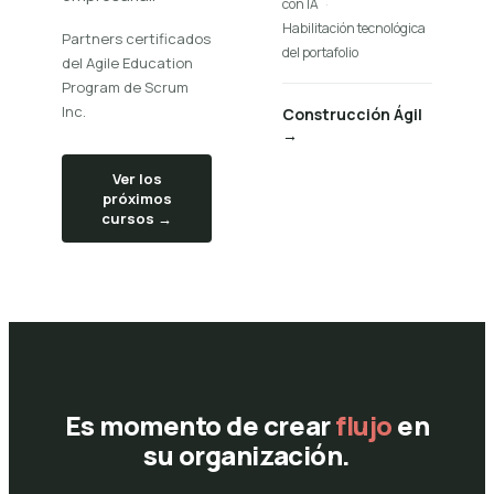
con IA
·
Habilitación tecnológica
Partners certificados
del portafolio
del Agile Education
Program de Scrum
Inc.
Construcción Ágil
→
Ver los
próximos
cursos →
Es momento de crear
flujo
en
su organización.