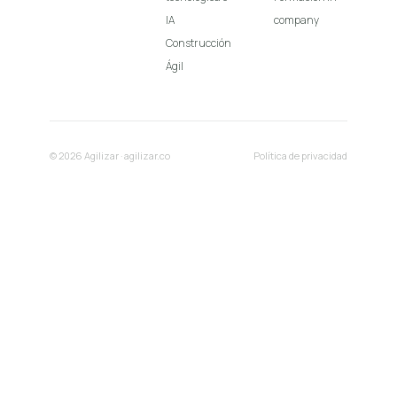
IA
company
Construcción
Ágil
© 2026 Agilizar · agilizar.co
Política de privacidad