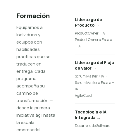
Formación
Liderazgo de
Producto
→
Equipamos a
Product Owner + IA
·
individuos y
Product Owner a Escala
equipos con
+ IA
habilidades
prácticas que se
Liderazgo del Flujo
traducen en
de Valor
→
entrega. Cada
Scrum Master + IA
·
programa
Scrum Master a Escala +
acompaña su
IA
·
camino de
Agile Coach
transformación —
desde la primera
Tecnología e IA
iniciativa ágil hasta
Integrada
→
la escala
Desarrollo de Software
empresarial.